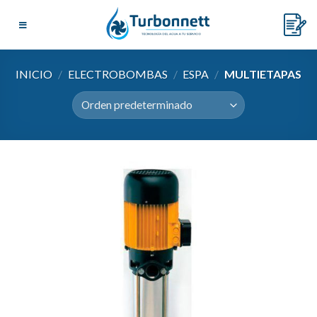
Skip
to
content
INICIO
/
ELECTROBOMBAS
/
ESPA
/
MULTIETAPAS