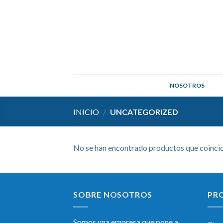
Skip
to
content
NOSOTROS
INICIO
/
UNCATEGORIZED
No se han encontrado productos que coincid
SOBRE NOSOTROS
PR
Somos una empresa que pone a