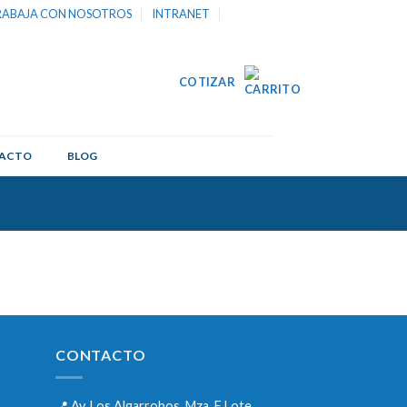
RABAJA CON NOSOTROS
INTRANET
ACTO
BLOG
CONTACTO
📍
Av. Los Algarrobos. Mza. F Lote.