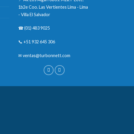
1b2e Coo. Las Vertientes Lima - Lima
- Villa El Salvador
☎
(01) 483 9025
📞
+51 932 645 306
✉
ventas@turbonnett.com