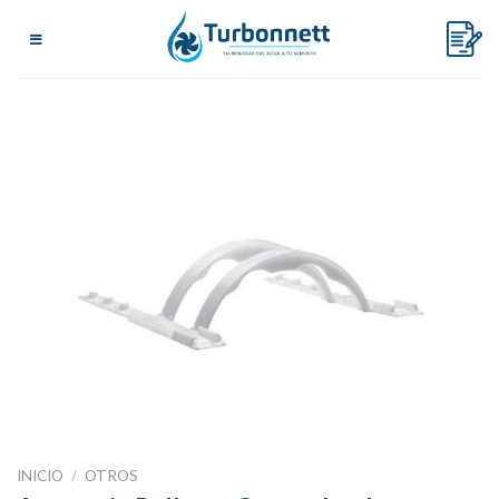
Skip
to
content
INICIO
/
OTROS