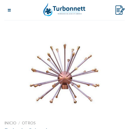
Skip
to
content
INICIO
/
OTROS