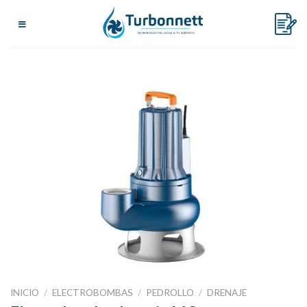
Skip
to
content
INICIO
/
ELECTROBOMBAS
/
PEDROLLO
/
DRENAJE