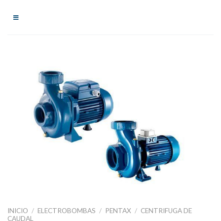
Skip
to
content
INICIO
/
ELECTROBOMBAS
/
PENTAX
/
CENTRIFUGA DE
CAUDAL