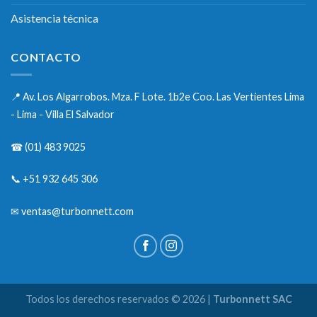
Asistencia técnica
CONTACTO
📍
Av. Los Algarrobos. Mza. F Lote. 1b2e Coo. Las Vertientes Lima
- Lima - Villa El Salvador
☎
(01) 483 9025
📞
+51 932 645 306
✉
ventas@turbonnett.com
Todos los derechos reservados © 2026 |
Turbonnett SAC