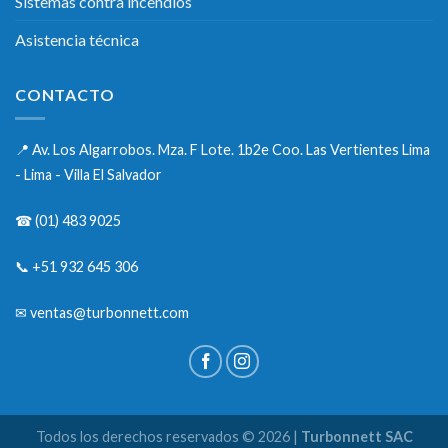
Sistemas contra incendios
Asistencia técnica
CONTACTO
📍
Av. Los Algarrobos. Mza. F Lote. 1b2e Coo. Las Vertientes Lima
- Lima - Villa El Salvador
☎
(01) 483 9025
📞
+51 932 645 306
✉
ventas@turbonnett.com
Todos los derechos reservados © 2026 |
Turbonnett SAC