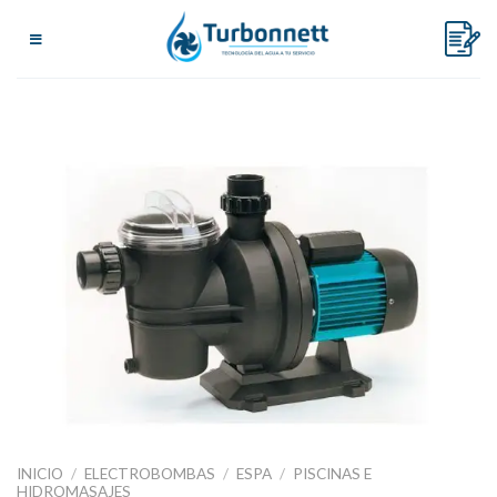
Skip
to
content
INICIO
/
ELECTROBOMBAS
/
ESPA
/
PISCINAS E
HIDROMASAJES