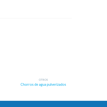
OTROS
OT
Chorros de agua pulverizados
Boquilla para