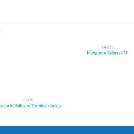
S
OTROS
Manguera Rylbrun TP
OTROS
esorio Rylbrun: Terminal cónico