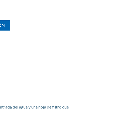
x boca ancha cantidad
ÓN
rada del agua y una hoja de filtro que